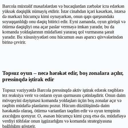
Barcola müxtəlif məsafələrdən və bucaqlardan zərbələr icra edərkən
yüksək dəqiqlik nümayiş etdirir. İstər cinahdan içəri kəsərkən, istərsə
də mərkəzi hücumçu kimi oynayarkən, onun qapı qarşısındakı
soyuqqanlılığı onu dəqiq bitirici edir. Eyni zamanda, oyun görüşü və
ötürmə dəqiqliyi ona açar paslar verməyə imkan yaradır, bu da
komanda yoldaşlarının müdafiəni yararaq qol vurmasına şərait
yaradır. Bu xüsusiyyətləri onu hücumun əsas aparıcı qüvvələrindən
birinə çevirir.
Topsuz oyun – necə hərəkət edir, boş zonalara açılır,
pressinqdə iştirak edir
Topsuz vəziyyətdə Barcola pressinqdə aktiv iştirak edərək rəqiblərə
tez reaksiya verir və onların oyun qurmasını çətinləşdirir. Onun daim
mövqeyini dəyişməsi komanda yoldaşları üçün boş zonalar açır və
rəqibin müdafiə planlarını pozur. Hücum düzülüşündə daim
hərəkətdə olaraq, ötürmə variantları təqdim edir və oyun tempinin
axıcılığını qoruyur. O, əsasən hücumçu kimi çıxış etsə də, müdafiəyə
verdiyi töhfələr onun işgüzarlığını və komanda strategiyasına
bağlılığını göstərir.