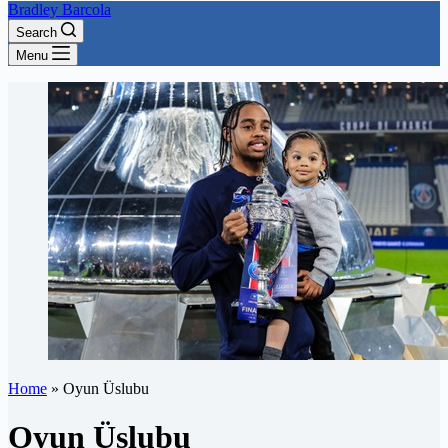
Bradley Barcola
Search
Menu
Home
»
Oyun Üslubu
Oyun Üslubu