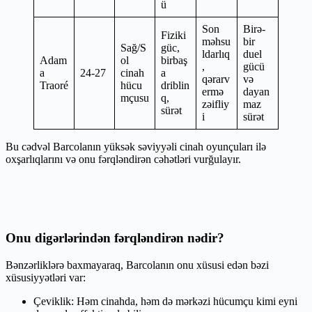
ü
Son
Birə-
Fiziki
məhsu
bir
Sağ/S
güc,
ldarlıq
duel
Adam
ol
birbaş
,
gücü
a
24-27
cinah
a
qərarv
və
Traoré
hücu
driblin
ermə
dayan
mçusu
q,
zəifliy
maz
sürət
i
sürət
Bu cədvəl Barcolanın yüksək səviyyəli cinah oyunçuları ilə
oxşarlıqlarını və onu fərqləndirən cəhətləri vurğulayır.
Onu digərlərindən fərqləndirən nədir?
Bənzərliklərə baxmayaraq, Barcolanın onu xüsusi edən bəzi
xüsusiyyətləri var:
Çeviklik: Həm cinahda, həm də mərkəzi hücumçu kimi eyni