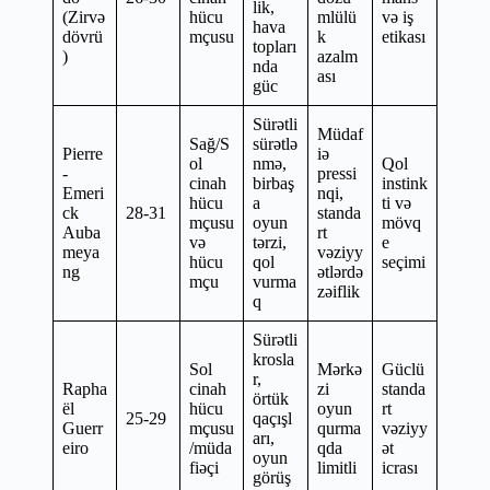
lik,
(Zirvə
hücu
mlülü
və iş
hava
dövrü
mçusu
k
etikası
topları
)
azalm
nda
ası
güc
Sürətli
Müdaf
Sağ/S
sürətlə
Pierre
iə
ol
nmə,
Qol
-
pressi
cinah
birbaş
instink
Emeri
nqi,
hücu
a
ti və
ck
28-31
standa
mçusu
oyun
mövq
Auba
rt
və
tərzi,
e
meya
vəziyy
hücu
qol
seçimi
ng
ətlərdə
mçu
vurma
zəiflik
q
Sürətli
krosla
Sol
Mərkə
Güclü
r,
Rapha
cinah
zi
standa
örtük
ël
hücu
oyun
rt
25-29
qaçışl
Guerr
mçusu
qurma
vəziyy
arı,
eiro
/müda
qda
ət
oyun
fiəçi
limitli
icrası
görüş