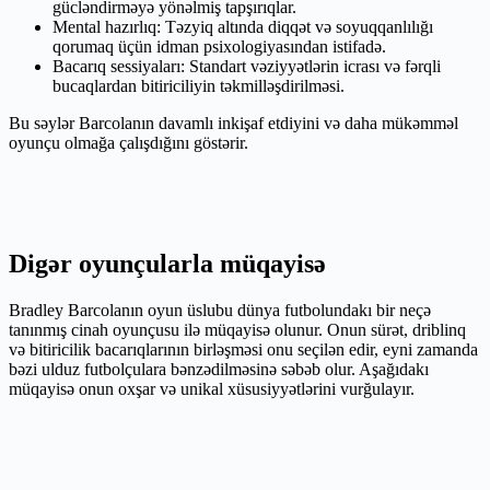
gücləndirməyə yönəlmiş tapşırıqlar.
Mental hazırlıq: Təzyiq altında diqqət və soyuqqanlılığı
qorumaq üçün idman psixologiyasından istifadə.
Bacarıq sessiyaları: Standart vəziyyətlərin icrası və fərqli
bucaqlardan bitiriciliyin təkmilləşdirilməsi.
Bu səylər Barcolanın davamlı inkişaf etdiyini və daha mükəmməl
oyunçu olmağa çalışdığını göstərir.
Digər oyunçularla müqayisə
Bradley Barcolanın oyun üslubu dünya futbolundakı bir neçə
tanınmış cinah oyunçusu ilə müqayisə olunur. Onun sürət, driblinq
və bitiricilik bacarıqlarının birləşməsi onu seçilən edir, eyni zamanda
bəzi ulduz futbolçulara bənzədilməsinə səbəb olur. Aşağıdakı
müqayisə onun oxşar və unikal xüsusiyyətlərini vurğulayır.