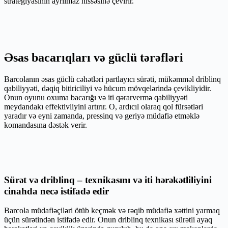
strategiyasının ayrılmaz hissəsinə çevirir.
Əsas bacarıqları və güclü tərəfləri
Barcolanın əsas güclü cəhətləri partlayıcı sürəti, mükəmməl driblinq
qabiliyyəti, dəqiq bitiriciliyi və hücum mövqelərində çevikliyidir.
Onun oyunu oxuma bacarığı və iti qərarvermə qabiliyyəti
meydandakı effektivliyini artırır. O, ardıcıl olaraq qol fürsətləri
yaradır və eyni zamanda, pressinq və geriyə müdafiə etməklə
komandasına dəstək verir.
Sürət və driblinq – texnikasını və iti hərəkətliliyini
cinahda necə istifadə edir
Barcola müdafiəçiləri ötüb keçmək və rəqib müdafiə xəttini yarmaq
üçün sürətindən istifadə edir. Onun driblinq texnikası sürətli ayaq