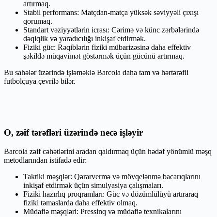
artırmaq.
Stabil performans: Matçdan-matça yüksək səviyyəli çıxışı
qorumaq.
Standart vəziyyətlərin icrası: Cərimə və künc zərbələrində
dəqiqlik və yaradıcılığı inkişaf etdirmək.
Fiziki güc: Rəqiblərin fiziki mübarizəsinə daha effektiv
şəkildə müqavimət göstərmək üçün gücünü artırmaq.
Bu sahələr üzərində işləməklə Barcola daha tam və hərtərəfli
futbolçuya çevrilə bilər.
O, zəif tərəfləri üzərində necə işləyir
Barcola zəif cəhətlərini aradan qaldırmaq üçün hədəf yönümlü məşq
metodlarından istifadə edir:
Taktiki məşqlər: Qərarvermə və mövqelənmə bacarıqlarını
inkişaf etdirmək üçün simulyasiya çalışmaları.
Fiziki hazırlıq proqramları: Güc və dözümlülüyü artıraraq
fiziki təmaslarda daha effektiv olmaq.
Müdafiə məşqləri: Pressinq və müdafiə texnikalarını