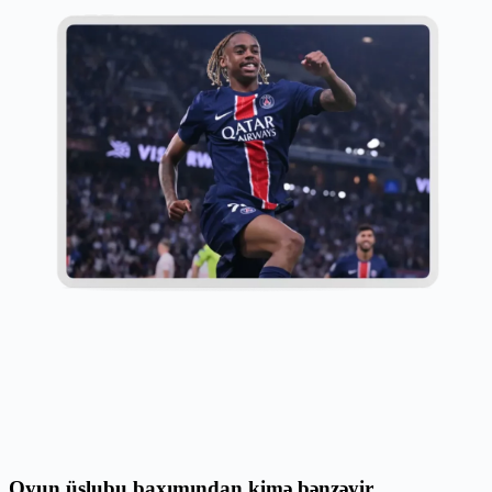
Oyun üslubu baxımından kimə bənzəyir