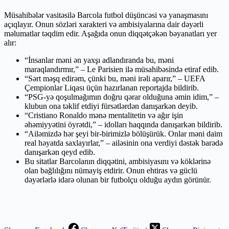
Müsahibələr vasitəsilə Barcola futbol düşüncəsi və yanaşmasını
açıqlayır. Onun sözləri xarakteri və ambisiyalarına dair dəyərli
məlumatlar təqdim edir. Aşağıda onun diqqətçəkən bəyanatları yer
alır:
“İnsanlar məni ən yaxşı adlandıranda bu, məni
maraqlandırmır,” – Le Parisien ilə müsahibəsində etiraf edib.
“Sərt məşq edirəm, çünki bu, məni irəli aparır,” – UEFA
Çempionlar Liqası üçün hazırlanan reportajda bildirib.
“PSG-yə qoşulmağımın doğru qərar olduğuna əmin idim,” –
klubun ona təklif etdiyi fürsətlərdən danışarkən deyib.
“Cristiano Ronaldo mənə mentalitetin və ağır işin
əhəmiyyətini öyrətdi,” – idolları haqqında danışarkən bildirib.
“Ailəmizdə hər şeyi bir-birimizlə bölüşürük. Onlar məni daim
real həyatda saxlayırlar,” – ailəsinin ona verdiyi dəstək barədə
danışarkən qeyd edib.
Bu sitatlar Barcolanın diqqətini, ambisiyasını və köklərinə
olan bağlılığını nümayiş etdirir. Onun ehtiras və güclü
dəyərlərlə idarə olunan bir futbolçu olduğu aydın görünür.