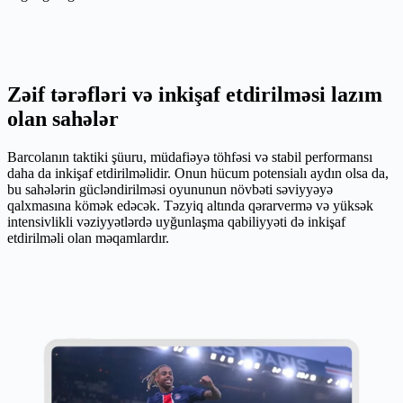
Zəif tərəfləri və inkişaf etdirilməsi lazım
olan sahələr
Barcolanın taktiki şüuru, müdafiəyə töhfəsi və stabil performansı
daha da inkişaf etdirilməlidir. Onun hücum potensialı aydın olsa da,
bu sahələrin gücləndirilməsi oyununun növbəti səviyyəyə
qalxmasına kömək edəcək. Təzyiq altında qərarvermə və yüksək
intensivlikli vəziyyətlərdə uyğunlaşma qabiliyyəti də inkişaf
etdirilməli olan məqamlardır.