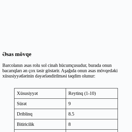
Əsas mövqe
Barcolanın əsas rolu sol cinah hücumçusudur, burada onun
bacarıqları ən çox təsir göstərir. Aşağıda onun əsas mövqedəki
xüsusiyyətlərinin dəyərləndirilməsi təqdim olunur:
Xüsusiyyət
Reytinq (1-10)
Sürət
9
Driblinq
8.5
Bitiricilik
8