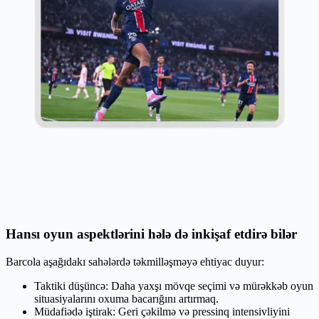
Hansı oyun aspektlərini hələ də inkişaf etdirə bilər
Barcola aşağıdakı sahələrdə təkmilləşməyə ehtiyac duyur:
Taktiki düşüncə: Daha yaxşı mövqe seçimi və mürəkkəb oyun
situasiyalarını oxuma bacarığını artırmaq.
Müdafiədə iştirak: Geri çəkilmə və pressinq intensivliyini