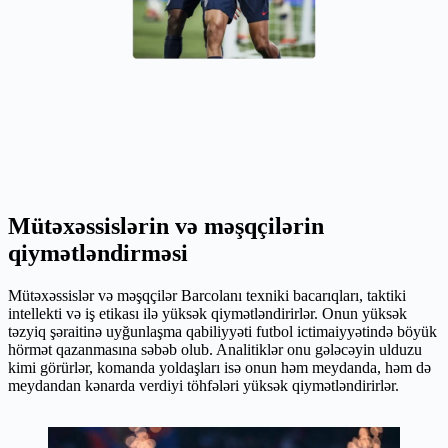
Mütəxəssislərin və məşqçilərin
qiymətləndirməsi
Mütəxəssislər və məşqçilər Barcolanı texniki bacarıqları, taktiki
intellekti və iş etikası ilə yüksək qiymətləndirirlər. Onun yüksək
təzyiq şəraitinə uyğunlaşma qabiliyyəti futbol ictimaiyyətində böyük
hörmət qazanmasına səbəb olub. Analitiklər onu gələcəyin ulduzu
kimi görürlər, komanda yoldaşları isə onun həm meydanda, həm də
meydandan kənarda verdiyi töhfələri yüksək qiymətləndirirlər.