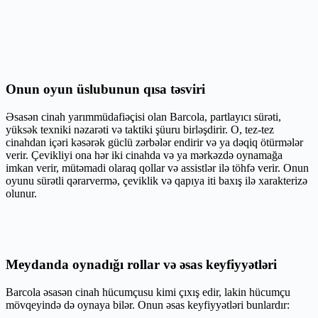
Onun oyun üslubunun qısa təsviri
Əsasən cinah yarımmüdafiəçisi olan Barcola, partlayıcı sürəti,
yüksək texniki nəzarəti və taktiki şüuru birləşdirir. O, tez-tez
cinahdan içəri kəsərək güclü zərbələr endirir və ya dəqiq ötürmələr
verir. Çevikliyi ona hər iki cinahda və ya mərkəzdə oynamağa
imkan verir, mütəmadi olaraq qollar və assistlər ilə töhfə verir. Onun
oyunu sürətli qərarvermə, çeviklik və qapıya iti baxış ilə xarakterizə
olunur.
Meydanda oynadığı rollar və əsas keyfiyyətləri
Barcola əsasən cinah hücumçusu kimi çıxış edir, lakin hücumçu
mövqeyində də oynaya bilər. Onun əsas keyfiyyətləri bunlardır: