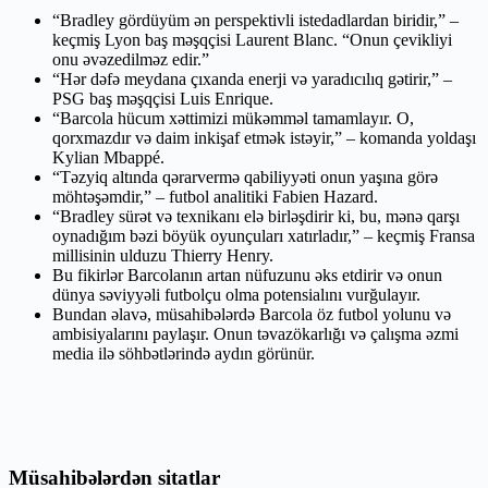
“Bradley gördüyüm ən perspektivli istedadlardan biridir,” –
keçmiş Lyon baş məşqçisi Laurent Blanc. “Onun çevikliyi
onu əvəzedilməz edir.”
“Hər dəfə meydana çıxanda enerji və yaradıcılıq gətirir,” –
PSG baş məşqçisi Luis Enrique.
“Barcola hücum xəttimizi mükəmməl tamamlayır. O,
qorxmazdır və daim inkişaf etmək istəyir,” – komanda yoldaşı
Kylian Mbappé.
“Təzyiq altında qərarvermə qabiliyyəti onun yaşına görə
möhtəşəmdir,” – futbol analitiki Fabien Hazard.
“Bradley sürət və texnikanı elə birləşdirir ki, bu, mənə qarşı
oynadığım bəzi böyük oyunçuları xatırladır,” – keçmiş Fransa
millisinin ulduzu Thierry Henry.
Bu fikirlər Barcolanın artan nüfuzunu əks etdirir və onun
dünya səviyyəli futbolçu olma potensialını vurğulayır.
Bundan əlavə, müsahibələrdə Barcola öz futbol yolunu və
ambisiyalarını paylaşır. Onun təvazökarlığı və çalışma əzmi
media ilə söhbətlərində aydın görünür.
Müsahibələrdən sitatlar