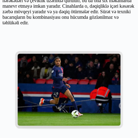
hərəkətləri və çeviklik üzərində qurulub, bu da ona sıx məkanlarda
manevr etməyə imkan yaradır. Cinahlarda o, dəqiqliklə içəri kəsərək
zərbə mövqeyi yaradır və ya dəqiq ötürmələr edir. Sürət və texniki
bacarıqların bu kombinasiyası onu hücumda gözlənilməz və
təhlükəli edir.