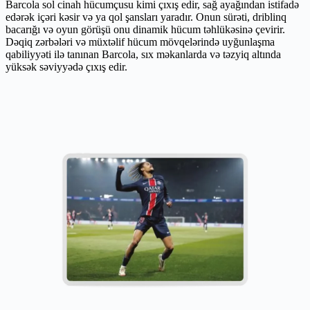
Barcola sol cinah hücumçusu kimi çıxış edir, sağ ayağından istifadə
edərək içəri kəsir və ya qol şansları yaradır. Onun sürəti, driblinq
bacarığı və oyun görüşü onu dinamik hücum təhlükəsinə çevirir.
Dəqiq zərbələri və müxtəlif hücum mövqelərində uyğunlaşma
qabiliyyəti ilə tanınan Barcola, sıx məkanlarda və təzyiq altında
yüksək səviyyədə çıxış edir.