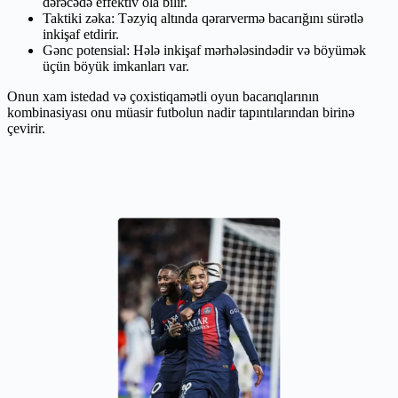
dərəcədə effektiv ola bilir.
Taktiki zəka: Təzyiq altında qərarvermə bacarığını sürətlə
inkişaf etdirir.
Gənc potensial: Hələ inkişaf mərhələsindədir və böyümək
üçün böyük imkanları var.
Onun xam istedad və çoxistiqamətli oyun bacarıqlarının
kombinasiyası onu müasir futbolun nadir tapıntılarından birinə
çevirir.