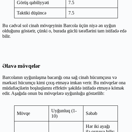
Görüş qabiliyyəti
7.5
Taktiki düşüncə
7.5
Bu cədvəl sol cinah mövqeyinin Barcola üçün niyə ən uyğun
olduğunu göstərir, çünki o, burada güclü tərəflərini tam istifadə edə
bilir.
Əlavə mövqelər
Barcolanın uyğunlaşma bacarığı ona sağ cinah hücumçusu və
mərkəzi hücumçu kimi çıxış etməyə imkan verir. Bu mövqelər ona
müdafiəçilərin boşluqlarını effektiv şəkildə istifadə etməyə kömək
edir. Aşağıda onun bu mövqelərə uyğunluğu göstərilib:
Uyğunluq (1-
Mövqe
Səbəb
10)
Hər iki ayağı
ilə oynaya bilir;