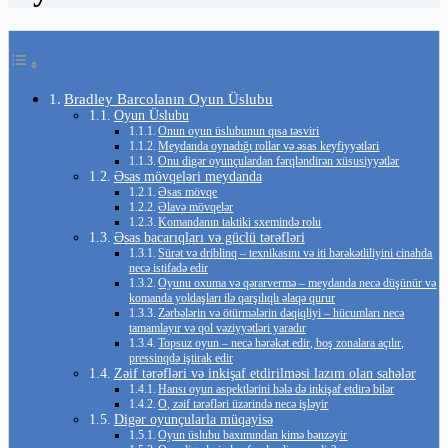
Bradley Barcolanın Oyun Üslubu
Oyun Üslubu
Onun oyun üslubunun qısa təsviri
Meydanda oynadığı rollar və əsas keyfiyyətləri
Onu digər oyunçulardan fərqləndirən xüsusiyyətlər
Əsas mövqeləri meydanda
Əsas mövqe
Əlavə mövqelər
Komandanın taktiki sxemində rolu
Əsas bacarıqları və güclü tərəfləri
Sürət və driblinq – texnikasını və iti hərəkətliliyini cinahda
necə istifadə edir
Oyunu oxuma və qərarvermə – meydanda necə düşünür və
komanda yoldaşları ilə qarşılıqlı əlaqə qurur
Zərbələrin və ötürmələrin dəqiqliyi – hücumları necə
tamamlayır və qol vəziyyətləri yaradır
Topsuz oyun – necə hərəkət edir, boş zonalara açılır,
pressinqdə iştirak edir
Zəif tərəfləri və inkişaf etdirilməsi lazım olan sahələr
Hansı oyun aspektlərini hələ də inkişaf etdirə bilər
O, zəif tərəfləri üzərində necə işləyir
Digər oyunçularla müqayisə
Oyun üslubu baxımından kimə bənzəyir