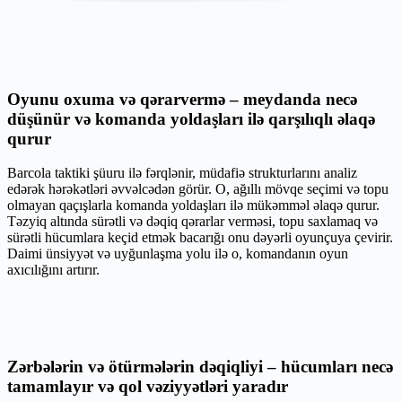
Oyunu oxuma və qərarvermə – meydanda necə
düşünür və komanda yoldaşları ilə qarşılıqlı əlaqə
qurur
Barcola taktiki şüuru ilə fərqlənir, müdafiə strukturlarını analiz
edərək hərəkətləri əvvəlcədən görür. O, ağıllı mövqe seçimi və topu
olmayan qaçışlarla komanda yoldaşları ilə mükəmməl əlaqə qurur.
Təzyiq altında sürətli və dəqiq qərarlar verməsi, topu saxlamaq və
sürətli hücumlara keçid etmək bacarığı onu dəyərli oyunçuya çevirir.
Daimi ünsiyyət və uyğunlaşma yolu ilə o, komandanın oyun
axıcılığını artırır.
Zərbələrin və ötürmələrin dəqiqliyi – hücumları necə
tamamlayır və qol vəziyyətləri yaradır