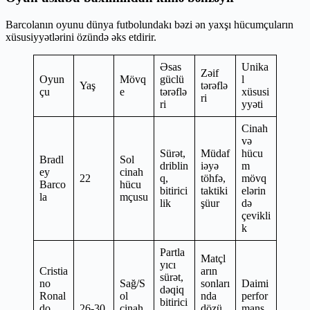
Barcolanın oyunu dünya futbolundakı bəzi ən yaxşı hücumçuların
xüsusiyyətlərini özündə əks etdirir.
Əsas
Unika
Zəif
Oyun
Mövq
güclü
l
Yaş
tərəflə
çu
e
tərəflə
xüsusi
ri
ri
yyəti
Cinah
və
Sürət,
Müdaf
hücu
Bradl
Sol
driblin
iəyə
m
ey
cinah
22
q,
töhfə,
mövq
Barco
hücu
bitirici
taktiki
elərin
la
mçusu
lik
şüur
də
çevikli
k
Partla
Matçl
yıcı
Cristia
arın
sürət,
no
Sağ/S
sonları
Daimi
dəqiq
Ronal
ol
nda
perfor
bitirici
do
26-30
cinah
dözü
mans