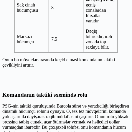
Sağ cinah
geniş
8
hücumçusu
zonalardan
fürsətlər
yaradır.
Dəqiq
Mərkəzi
bitiricidir; irəli
7.5
hücumçu
zonada top
saxlaya bilir.
Onun bu mövqelər arasında keçid etməsi komandanın taktiki
çevikliyini artırır.
Komandanın taktiki sxemində rolu
PSG-nin taktiki quruluşunda Barcola sürət və yaradıcılığı birləşdirən
dinamik hücumçu rolunu oynayır. O, tez-tez mövqelərini komanda
yoldaşları ilə dəyişərək rəqib müdafiəsini çaşdırır. Onun rolu yüksək
pressinq tətbiq etmək, açar ötürmələr vermək və həlledici qollar
vurmaqdan ibarətdir. Bu çoxşaxəli töhfəsi onu komandanın hücum