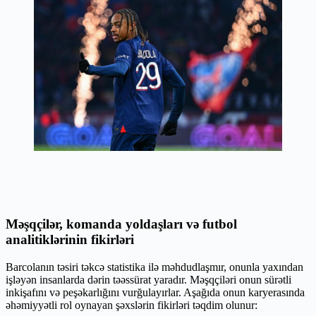
Məşqçilər, komanda yoldaşları və futbol
analitiklərinin fikirləri
Barcolanın təsiri təkcə statistika ilə məhdudlaşmır, onunla yaxından
işləyən insanlarda dərin təəssürat yaradır. Məşqçiləri onun sürətli
inkişafını və peşəkarlığını vurğulayırlar. Aşağıda onun karyerasında
əhəmiyyətli rol oynayan şəxslərin fikirləri təqdim olunur: