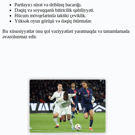
Partlayıcı sürət və driblinq bacarığı.
Dəqiq və soyuqqanlı bitiricilik qabiliyyəti.
Hücum mövqelərində taktiki çeviklik.
Yüksək oyun görüşü və dəqiq ötürmələr.
Bu xüsusiyyətlər onu qol vəziyyətləri yaratmaqda və tamamlamada
əvəzolunmaz edir.