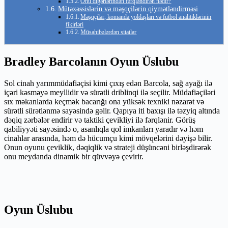
Onu digərlərindən fərqləndirən nədir?
Mütəxəssislərin və məşqçilərin qiymətləndirməsi
Məşqçilər, komanda yoldaşları və futbol analitiklərinin
fikirləri
Müsahibələrdən sitatlar
Bradley Barcolanın Oyun Üslubu
Sol cinah yarımmüdafiəçisi kimi çıxış edən Barcola, sağ ayağı ilə
içəri kəsməyə meyllidir və sürətli driblinqi ilə seçilir. Müdafiəçiləri
sıx məkanlarda keçmək bacarığı ona yüksək texniki nəzarət və
sürətli sürətlənmə sayəsində gəlir. Qapıya iti baxışı ilə təzyiq altında
dəqiq zərbələr endirir və taktiki çevikliyi ilə fərqlənir. Görüş
qabiliyyəti sayəsində o, asanlıqla qol imkanları yaradır və həm
cinahlar arasında, həm də hücumçu kimi mövqelərini dəyişə bilir.
Onun oyunu çeviklik, dəqiqlik və strateji düşüncəni birləşdirərək
onu meydanda dinamik bir qüvvəyə çevirir.
Oyun Üslubu