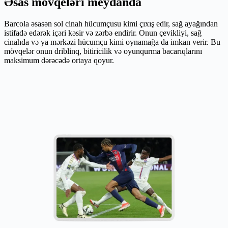
Əsas mövqeləri meydanda
Barcola əsasən sol cinah hücumçusu kimi çıxış edir, sağ ayağından
istifadə edərək içəri kəsir və zərbə endirir. Onun çevikliyi, sağ
cinahda və ya mərkəzi hücumçu kimi oynamağa da imkan verir. Bu
mövqelər onun driblinq, bitiricilik və oyunqurma bacarıqlarını
maksimum dərəcədə ortaya qoyur.