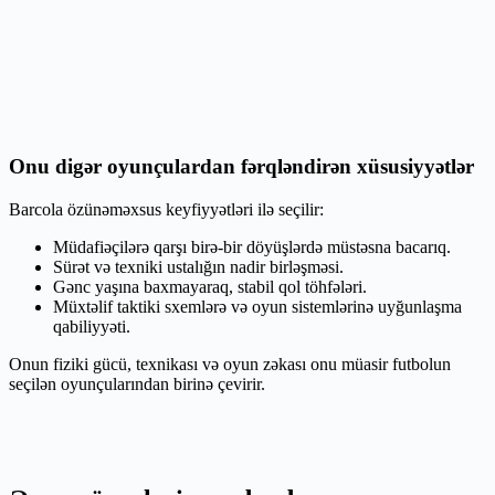
Onu digər oyunçulardan fərqləndirən xüsusiyyətlər
Barcola özünəməxsus keyfiyyətləri ilə seçilir:
Müdafiəçilərə qarşı birə-bir döyüşlərdə müstəsna bacarıq.
Sürət və texniki ustalığın nadir birləşməsi.
Gənc yaşına baxmayaraq, stabil qol töhfələri.
Müxtəlif taktiki sxemlərə və oyun sistemlərinə uyğunlaşma
qabiliyyəti.
Onun fiziki gücü, texnikası və oyun zəkası onu müasir futbolun
seçilən oyunçularından birinə çevirir.